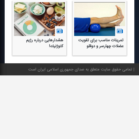
تمرینات مناسب برای تقویت
هشدارهایی درباره رژیم
بر
عضلات چهارسر و دوقلو
كتوژنیك!
پی
تمامی حقوق سایت متعلق به صدای جمهوری اسلامی ایران است