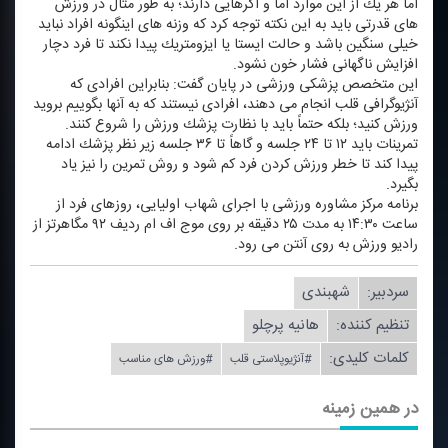
اما هر یك از این موارد اما و اگرهایی دارند؛ به طور مثال در ورزش
های قدرتی باید به این نكته توجه كرد كه وزنه های اینگونه افراد نباید
خیلی سنگین باشد و حالت ایستا یا ایزومتریك پیدا نكند تا فرد دچار
افزایش ناگهانی فشار خون نشود.
این متخصص پزشكی ورزشی در پایان گفت: بنابراین افرادی كه
آنژیوگرافی قلب انجام می دهند، افرادی نیستند كه به آنها بگوییم بروید
ورزش كنید؛ بلكه حتماً باید با نظارت پزشك ورزش را شروع كنند.
تمرینات باید ۱۲ تا ۲۴ جلسه و گاهاً تا ۳۶ جلسه زیر نظر پزشك ادامه
پیدا كند تا خطر ورزش كردن فرد كم شود و روش تمرین را نیز یاد
بگیرد.
برنامه مركز مشاوره ورزشی با اجرای شهاب اولیایی، روزهای فرد از
ساعت ۱۴:۳۰ به مدت ۲۵ دقیقه بر روی موج اف ام ردیف ۹۲ مگاهرتز از
رادیو ورزش به روی آنتن می رود.
سردبیر:
شهبندی
تنظیم كننده:
هانیه پرچلو
کلمات کلیدی:
#آنژیوپلاستی قلب
#ورزش های مناسب
در همین زمینه