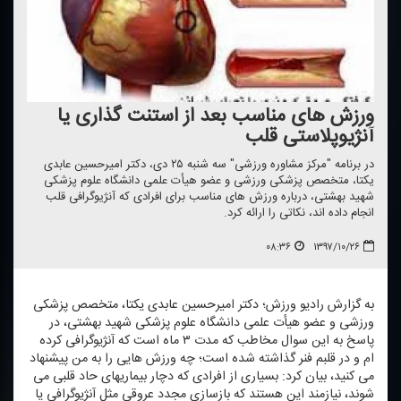
ورزش های مناسب بعد از استنت گذاری یا
آنژیوپلاستی قلب
در برنامه "مركز مشاوره ورزشی" سه شنبه ۲۵ دی، دكتر امیرحسین عابدی
یكتا، متخصص پزشكی ورزشی و عضو هیأت علمی دانشگاه علوم پزشكی
شهید بهشتی، درباره ورزش های مناسب برای افرادی كه آنژیوگرافی قلب
انجام داده اند، نكاتی را ارائه كرد.
۰۸:۳۶
۱۳۹۷/۱۰/۲۶
به گزارش رادیو ورزش؛ دكتر امیرحسین عابدی یكتا، متخصص پزشكی
ورزشی و عضو هیأت علمی دانشگاه علوم پزشكی شهید بهشتی، در
پاسخ به این سوال مخاطب كه مدت ۳ ماه است كه آنژیوگرافی كرده
ام و در قلبم فنر گذاشته شده است؛ چه ورزش هایی را به من پیشنهاد
می كنید، بیان كرد: بسیاری از افرادی كه دچار بیماریهای حاد قلبی می
شوند، نیازمند این هستند كه بازسازی مجدد عروقی مثل آنژیوگرافی یا