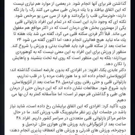
گذاشتن فنر برای آنها انجام شود. در بعضی از موارد هم نیازی نیست
كه این اتفاق بیافتد و با یك درمان طبی سعی می كنند رگ را باز نگه
دارند؛ خونرسانی قلب را برگردانند و فرد از سی سی یو مرخص شود.
نكته ای كه وجود دارد این است كه در تمام این افراد بازتوانی قلبی
یكی از مهمترین بخش های درمان است كه در اكثر مواقع هم مغفول
می ماند. قبلاً اگر فردی سكته قلبی می كرد، گفته می شد یك هفته تا
یك ماه نباید هیچ فعالیتی انجام دهد؛ اما اكنون گفته می شود ۲۴
ساعت بعد از سكته قلبی فرد باید فعالیت بدنی و ورزش را شروع كند.
منظور از ورزش برای این افراد به این معنی نیست كه به كوهنوردی
بپردازند؛ بلكه به این منظور است كه روی لبه تخت بنشیند و پاهایش
را تكان دهد.
دكتر عابدی یكتا، افزود: در افرادی كه بدون عارضه استنت گذاشته اند؛
آنژیوپلاستی انجام داده اند و ما هنوز بافت مرده را در قلب نداریم،
بازتوانی قلبی و حتی رفتن روی تردمیل ۴۸ ساعت بعد از آنژیوپلاستی
باید شروع شود. مطالعات نشان داده اند كه این درمان حتی از درمان
های طبی و گذاشتن فنر مهم تر است؛ اما متأسفانه كمتر به آن بها می
دهیم.
وی، تأكید كرد: افرادی كه این اتفاق برایشان رخ داده است، شاید نیاز
باشد در جلسات اول زیر نظر مانیتورینگ قلب ورزش كنند. ما در حال
حاضر مراكز بازتوانی قلبی متعددی در سراسر كشور داریم. افراد ۴۸
ساعت بعد از آنژیوگرافی باید ورزش های هوازی مثل: تردمیل و
دوچرخه، ورزش های قدرتی و ورزش های انعطاف پذیری انجام دهند؛