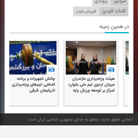
سردبیر:
ریوندی
کلمات کلیدی:
#ورزش بانوان
در همین زمینه
هیئت وزنه‌برداری مازندران
چالش تجهیزات و برنامه
از
میزبان اردوی تیم ملی بانوان؛
انتخابی تیم‌های وزنه‌برداری
تش
تمركز بر توسعه ورزش پایه
آذربایجان شرقی
وز
ال
تمامی حقوق سایت متعلق به صدای جمهوری اسلامی ایران است