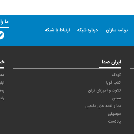
ما را
برنامه سازان
درباره شبکه
ارتباط با شبکه
ایران صدا
خد
کودک
معا
کتاب گویا
اپل
تلاوت و آموزش قرآن
پخ
سخن
راد
دعا و نغمه های مذهبی
موسیقی
پادکست