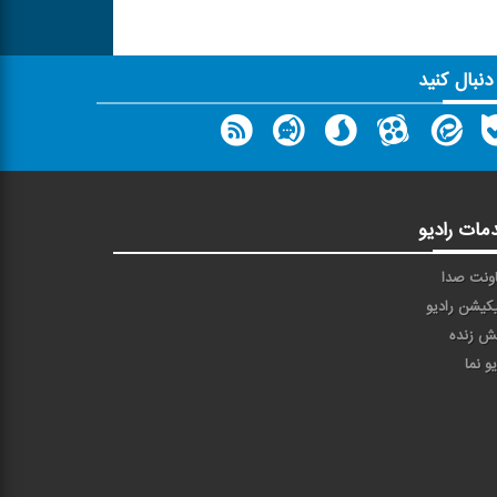
 دنبال کنید
مات رادیو
ونت صدا
یکیشن رادیو
ش زنده
یو نما