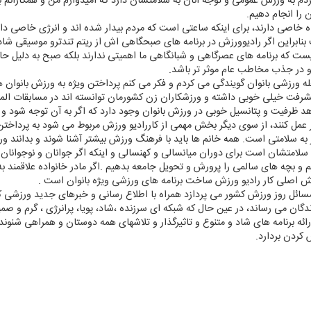
 به ورزش عمومی و توجه آنان به سلامتشان دارد كه امیدوارم من و همكارانم ب
را انجام دهیم.
 خاصی دارند، برای اینكه ساعتی است كه مردم بیدار شده اند و انرژی خاصی دا
بنابراین اگر رادیوورزش در برنامه های صبحگاهی اش از ریتم تندترو موسیقی شا
یست كه برنامه های عصرگاهی و شبانگاهی ما اهمیتی ندارند بلكه صبح به دلیل ح
و در جذب مخاطب عام موثر تر باشد.
ه ورزشی بانوان گویندگی می كردم و فكر می كنم پرداختن ویژه به ورزش بانوان 
رفت خیلی خوبی داشته و ورزشكاران زن كشورمان توانسته اند در مسابقات المپی
 ظرفیت و پتانسیل خوبی در ورزش بانوان وجود دارد كه اگر به آن توجه شود و ام
تر عمل كنند، از سوی دیگر بخش مهمی از كاررادیو ورزش مربوط می شود به پرداخ
به سلامتی است. همه خانم ها باید با فرهنگ ورزش بیشتر آشنا شوند و بدانند و
سلامتشان است برای دوران میانسالی و كهنسالی و اینكه اگر جوانان و نوجوانان م
یم و بچه های سالمی را پرورش و تحویل جامعه بدهیم .اگر مادر خانواده علاقمند 
اصلی كار رادیو ورزش ساخت برنامه های ورزشی ویژه بانوان است .
سائل روز ورزش كشور می پردازد همراه با اطلاع رسانی و خبرهای جدید ورزش
ندگان می رساند، در عین حال كه شبكه ای سرزنده ،شاد، پویا، پرانرژی ، گرم و ص
رائه برنامه های شاد و متنوع و تاثیرگذار و تلاشهای همه دوستان و همراهی شنون
كردن بردارد.