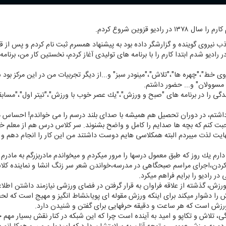
یو قزوین شروع كردم.
 نیروی گوینده و گزارشگر داده بود به پیشنهاد همسرم ثبت نام كردم و پس از قب
دیو شدم ابتدا كارم را با برنامه های تولیدی آغاز كردم، نخستین كار من، برنامه وی
ی خط"،"چهره ها"،"تلاش"،"مینودر سبز" و...از دیگر تجربیات من در این مركز بود
 مسوولان" و... حضور داشتم.
ار گویندگی را در برنامه های "صبح و ورزش"،"یك عصر خوب با ورزش"،"تیتر اول"،"مساب
داشتم، در دوران تحصیل هم همیشه با صدای بلند درسم را می خواندم! احساس 
بت كنم كه بچه ها صدایم را كامل و واضح بشنوند. سر كلاس درس هم از معلم 
نهایت لذت میبردم البته همكلاسی هایم دوست داشتند من این كار را انجام دهم و
رم یك روز كه طبق معمول درسها را مرور میكردم و میخواندم مادربزرگم به مادرم گ
كردن،اجرای مراسم صبحگاهی در مدرسه،خواندن شعر سر زنگ انشا و نماینده كلا
ر رادیو را برایم فراهم میكرد.
زش، گذشته از علاقه فراوان به قرار گرفتن در فضای ورزشی نیازمند داشتن اطلاع
ش را دشوار میكند برای اینكه ورزش مقوله ای پویا،نشاط انگیز و مهیج است كه ل
ورزش است كه هر ساعت و دقیقه حرفهایی برای گفتن و شنیدن دارد.
ی، تلاش و تكاپو و امید به آینده است چرا كه این شبكه در كنار نقش بسیار مه