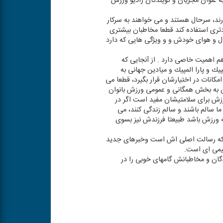
ه عنوان مجریان و گویندگان رادیو ورزش
رند، سرحال هستند و می خواهند به سركار
دتری استفاده كند قطعا مخاطبان بیشتری
ال و هوای خودش و و ویژگی هایی كه دارد
هم اهمیت خاصی دارد . از آنجایی كه
ك و پارا المپیك و میادین جهانی به
كانات در اختیارشان قرار بگیرد، قطعا می
تن به بخش همگانی و عمومی ورزش بانوان
رزش برای سلامتیشان مفید است اگر در
ا سالم باشند و سالم زندگی كنند، می
به ورزش باشد طبیعتا فرزندش نیز بسوی
ی كه رسالت اصلی اش است وخبرهای جدید
میمی ای است.
دگان و مخاطبانش گامهای خوبی را در