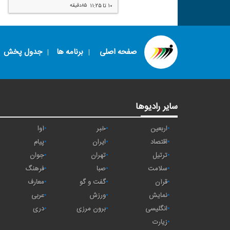
۱۰ تا ۱۱:۲۵
۸۵دقیقه
صفحه اصلی
برنامه ها
جدول پخش
سایر رادیوها
اربعین
خبر
آوا
اقتصاد
ايران
پیام
ترتیل
تهران
جوان
سلامت
صبا
فرهنگ
قرآن
گفت و گو
معارف
نمایش
ورزش
عربی
انگلیسی
برون مرزی
دری
زیارت