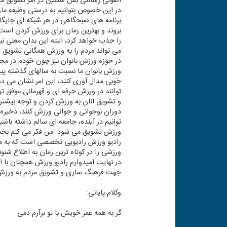
اصولی رسالتی بس سنگین در امر تشویق مردم
در این خصوص بتوانیم به درستی وظیفه مان 
برنامه های صبحگاهی در هر شبكه ای جایگاه
بروند و بهترین زمان برای ورزش كردن است 
را جذب خواهد كرد، البته این بدان معنی ن
می تواند مردم را به ورزش همگانی تشویق 
در حوزه ورزش بانوان نیز چون خودم در مجل
ورزش بانوان ما نسبت به سالهای گذشته پیش
خوبی مدال آوری كنند، این امر نشان می دهد
توانند در ورزش حرفه ای و قهرمانی موفق 
و تشویق آنان به ورزش كردن و توجه بیشتر 
دوران نوجوانی و جوانی ورزش كنند، ذخیره 
توانیم در آینده، جامعه ای سالم داشته باش
ورزش تشویق می شود .من فكر می كنم بخش 
رادیو ورزش رادیویی تخصصی است كه به م
ورزشی را در كوتاه ترین زمان به اطلاع شنو
در نهایت امیدوارم رادیو ورزش همچنان با ا
جهت فرهنگ سازی و تشویق مردم به ورزش 
وكلام پایانی:
گر به همه عمر خویش با تو برآرم دمی