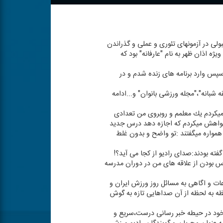
ولی در آزمونهای تئوری و عملی و گذراندن
ژه اذان ظهر به نام "عارفانه" بود كه
 سپس وارد برنامه های زنده شدم و در
قه شبانه"،"مجله ورزشی بانوان" و...ادامه
میكردم یك معلمم و روبروی من تعدادی
خواهش میكردم كه اجازه دهد درس جدید
 همواره میگفتند :تو واضح و بدون غلط
فته بودند:صدای رادیو از كجا می آید؟!
س بودن از علاقه های من در دوران مدرسه
ات و اگاهی به مسائل روز ورزش ایران و
حظه به لحظه از آن صداهایی تازه به گوش
م خود در حیطه خبر رسانی درست،سریع و