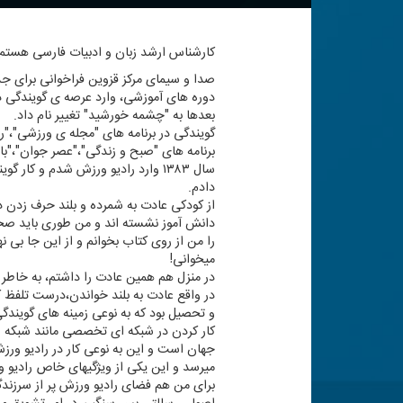
كارشناس ارشد زبان و ادبیات فارسی هستم كارم را سال ۱۳۷۸ در راد
صدا و سیمای مركز قزوین فراخوانی برای جذب
دوره های آموزشی، وارد عرصه ی گویندگی در را
بعدها به "چشمه خورشید" تغییر نام داد.
گویندگی در برنامه های "مجله ی ورزشی"،"رو
برنامه های "صبح و زندگی"،"عصر جوان"،"با
سال ۱۳۸۳ وارد رادیو ورزش شدم و ك
دادم.
از كودكی عادت به شمرده و بلند حرف زدن 
دانش آموز نشسته اند و من طوری باید صح
را من از روی كتاب بخوانم و از این جا بی 
میخوانی!
در منزل هم همین عادت را داشتم، به خاطر دا
در واقع عادت به بلند خواندن،درست تلفظ 
و تحصیل بود كه به نوعی زمینه های گویندگی د
كار كردن در شبكه ای تخصصی مانند شبكه ور
جهان است و این به نوعی كار در رادیو ورز
میرسد و این یكی از ویژگیهای خاص رادیو 
برای من هم فضای رادیو ورزش پر از سرزندگ