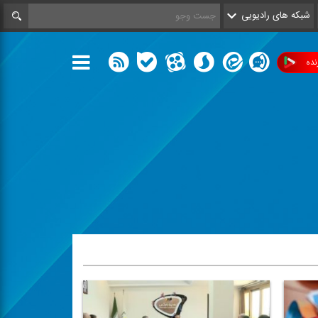
شبکه های رادیویی
ده