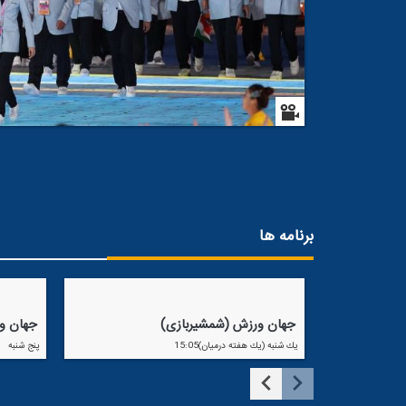
برنامه ها
كاروان ایران در بازی‌های آسیایی
جهان ورزش (شمشیربازی)
جهان ور
یك شنبه (یك هفته درمیان)15:05
پنج شنبه