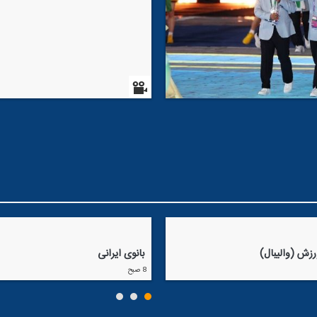
احسان حدادی: من روی كاغذ می‌نو
كه شانس كسب 5 تا 8 مدال در
داریم
نشست مدیر شبكه و پیشكسوتان راد
ورزش با معاون صدای رسانه ملی
 هانگژو
زش (والیبال)
بانوی ایرانی
8 صبح