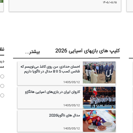
۱۴۰۵/۰۵/۱۵
نظ
کلیپ های بازیهای آسیایی 2026
...بیشتر
دید
مسا
احسان حدادی: من روی كاغذ می‌نویسم كه
شانس كسب 5 تا 8 مدال در ناگویا داریم‌
1405/05/12
كاروان ایران در بازی‌های آسیایی هانگژو‌
1405/05/12
مدال های ناگویا2026‌
1405/05/12