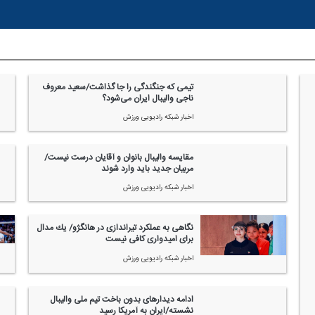
تیمی كه جنگندگی را جا گذاشت/سعید معروف
ناجی والیبال ایران می‌شود؟
اخبار شبكه رادیویی ورزش
مقایسه والیبال بانوان و آقایان درست نیست/
مربیان جدید باید وارد شوند
اخبار شبكه رادیویی ورزش
نگاهی به عملكرد تیراندازی در هانگژو/ یك مدال
برای امیدواری كافی نیست
اخبار شبكه رادیویی ورزش
ادامه دیدارهای بدون باخت تیم ملی والیبال
نشسته/ایران به آمریكا رسید