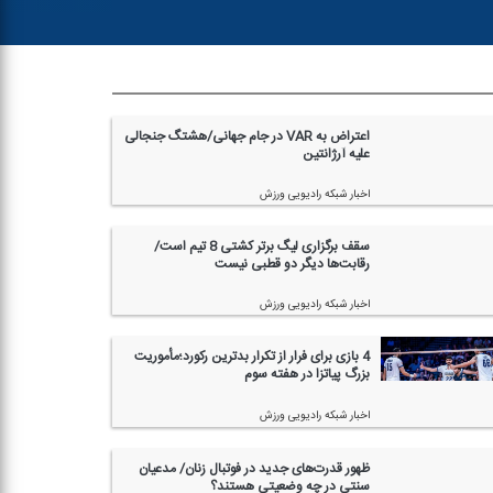
اعتراض به VAR در جام جهانی/هشتگ جنجالی
علیه آرژانتین
اخبار شبكه رادیویی ورزش
سقف برگزاری لیگ برتر كشتی 8 تیم است/
رقابت‌ها دیگر دو قطبی نیست
اخبار شبكه رادیویی ورزش
4 بازی برای فرار از تكرار بدترین ركورد؛مأموریت
بزرگ پیاتزا در هفته سوم
اخبار شبكه رادیویی ورزش
ظهور قدرت‌های جدید در فوتبال زنان/ مدعیان
سنتی در چه وضعیتی هستند؟