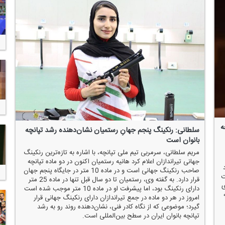
ه
سلطانی: رنكینگ پنجم جهانِ رستمیان نشان‌دهنده رشد تپانچه
بانوان است
مریم سلطانی، سرمربی تیم ملی تپانچه، با اشاره به تازه‌ترین رنكینگ
جهانی تیراندازان اعلام كرد هانیه رستمیان اكنون در دو ماده تپانچه
صاحب رنكینگ جهانی است و در ماده 10 متر در جایگاه پنجم جهان
ت
قرار دارد. به گفته وی، رستمیان تا دو سال قبل تنها در ماده 25 متر
ی
دارای رنكینگ بود، اما پیشرفت او در ماده 10 متر موجب شده است
امروز در هر دو ماده در جمع تیراندازان دارای رنكینگ جهانی قرار
گیرد؛ موضوعی كه از نگاه كادر فنی، نشان‌دهنده روند رو به رشد
تپانچه بانوان ایران در سطح بین‌المللی است.