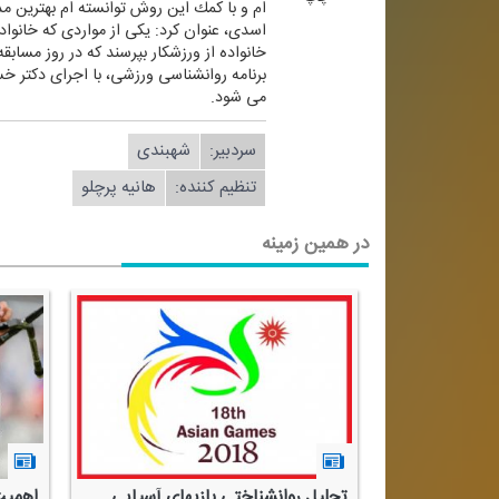
ام و با كمك این روش توانسته ام بهترین مدال ها را كسب كنم. من در سال 
اسدی، عنوان كرد: یكی از مواردی كه خانواد
خانواده از ورزشكار بپرسند كه در روز مساب
می شود.
سردبیر:
شهبندی
تنظیم كننده:
هانیه پرچلو
در همین زمینه
تلالات خواب
تحلیل روانشناختی بازیهای آسیایی
اهمیت