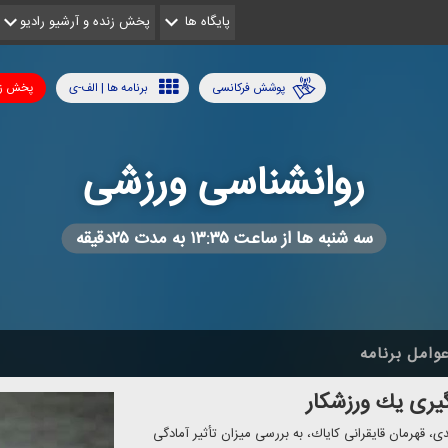
پایگاه ها
پخش زنده و آرشیو رادیو
پوشش فرکانسی
برنامه ها | الف-ی
پخش زن
روانشناسی ورزشی
سه شنبه ها از ساعت ۱۳:۳۵ به مدت ۲۵دقیقه
وامل برنامه
گیری یك ورزشكار
سفند، با حضور فرزین اسدی، قهرمان قایقرانی كایاك، به بررسی میزان تأثیر آمادگی