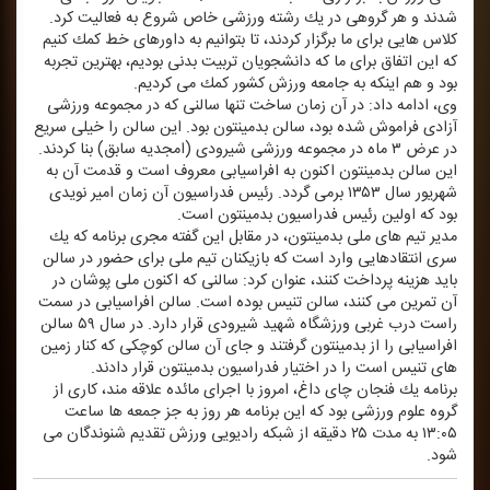
شدند و هر گروهی در یك رشته ورزشی خاص شروع به فعالیت كرد.
كلاس هایی برای ما برگزار كردند، تا بتوانیم به داورهای خط كمك كنیم
كه این اتفاق برای ما كه دانشجویان تربیت بدنی بودیم، بهترین تجربه
بود و هم اینكه به جامعه ورزش كشور كمك می كردیم.
وی، ادامه داد: در آن زمان ساخت تنها سالنی كه در مجموعه ورزشی
آزادی فراموش شده بود، سالن بدمینتون بود. این سالن را خیلی سریع
در عرض ۳ ماه در مجموعه ورزشی شیرودی (امجدیه سابق) بنا كردند.
این سالن بدمینتون اكنون به افراسیابی معروف است و قدمت آن به
شهریور سال ۱۳۵۳ برمی گردد. رئیس فدراسیون آن زمان امیر نویدی
بود كه اولین رئیس فدراسیون بدمینتون است.
مدیر تیم های ملی بدمینتون، در مقابل این گفته مجری برنامه كه یك
سری انتقادهایی وارد است كه بازیكنان تیم ملی برای حضور در سالن
باید هزینه پرداخت كنند، عنوان كرد: سالنی كه اكنون ملی پوشان در
آن تمرین می كنند، سالن تنیس بوده است. سالن افراسیابی در سمت
راست درب غربی ورزشگاه شهید شیرودی قرار دارد. در سال ۵۹ سالن
افراسیابی را از بدمینتون گرفتند و جای آن سالن كوچكی كه كنار زمین
های تنیس است را در اختیار فدراسیون بدمینتون قرار دادند.
برنامه یك فنجان چای داغ، امروز با اجرای مائده علاقه مند، كاری از
گروه علوم ورزشی بود كه این برنامه هر روز به جز جمعه ها ساعت
۱۳:۰۵ به مدت ۲۵ دقیقه از شبكه رادیویی ورزش تقدیم شنوندگان می
شود.