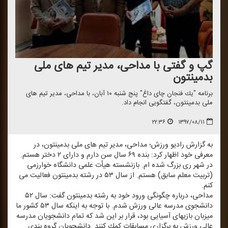
گپ و گفتی با مداحی، مدیر تیم های ملی
بدمینتون
برنامه "یك فنجان چای داغ" پنج شنبه ۱۰ آبان، با مداحی، مدیر تیم های
ملی بدمینتون، گفتگویی انجام داد.
۲۲:۳۶
۱۳۹۷/۰۸/۱۱
به گزارش رادیو ورزش؛ مداحی، مدیر تیم های ملی بدمینتون، در
معرفی خود اظهار كرد: بنده ۶۹ سال سن دارم و دارای ۲ دختر هستم.
در شهر ری بزرگ شده ام. بازنشسته هیأت علمی دانشگاه خوارزمی
(تربیت معلم سابق) هستم. از سال ۵۳ در رشته بدمینتون فعالیت می
كنم.
مداحی، درباره چگونگی ورود خود به رشته بدمینتون گفت: سال ۵۲
دانشجوی مدرسه عالی ورزش شدم. با توجه به اینكه سال ۵۳ كشور ما
میزبان بازیهای آسیایی بود، قرار بر این شد كه تمام دانشجویان مدرسه
عالی ورزش به برگزاری مسابقات كمك كنند. دانشجویان گروه بندی