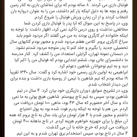
فوتبال بازی می كردند. ۸ ساله بودم كه برای تماشای بازی به كنار زمین
رفتم و بچه ها به دلیل اینكه یار كم داشتند، من را به عنوان دروازه بان
انتخاب كردند و از آن زمان ورزش فوتبال را شروع كردم.
وی، در پاسخ به این سوال كه آیا پدر با فوتبال بازی كردن شما
مخالفتی نداشت و روی درس تأكید نمی كرد، اظهار داشت: با توجه به
اینكه خانواده ام كارگری بودند به من می گفتند اگر مردود شوم باید
سراغ كارگری بروم. كلاس هفتم مردود شدم و مجبور بودم كتابهای سال
تحصیلی جدید را بگیرم و جلد كنم تا پدر متوجه مردود شدنم نشود.
در دبستان نمونه تهران، گرایلی استعداد من را كشف كرد. كنار مدرسه
ما دانشسرای عالی بود، ششم ابتدایی بودم كه فوتبال من را اكبر كیا
دید و به تیم نوجوانان شاهین دعوتم كرد.
ابراهیمی به اولین بازی رسمی خود اشاره كرد و گفت: سال ۱۳۴۰ تقریباً
۱۹ ساله بودم كه تیم شاهین با تیمی از روسیه بازی داشت و بنده برای
این دیدار انتخاب شدم.
وی، در تشریح سوابق دوران بازیگری خود بیان كرد: ۴ سال در تیم
شاهین بودم؛ سپس به تیم تاج پیوستم. شاهین هیچ پولی به ما نمی
داد و سال آخر حضورم كه سال ۴۳ بود، ماهی ۱۰۰ تومان دریافت می
كردم. من هم با توجه به اینكه پدرم فوت شده بود به پول احتیاج
داشتم و مجبور شدم با ۴ هزار تومان برای یك سال به تاج بروم كه همه
آن مبلغ را برای جهیزیه خواهرم هزینه كردم. در تاج ماهانه ۴۰۰ تومان
دریافت می كردم كه خرج خانه با آن می گذشت.
۴ سال در تاج بودم، سپس استخدام برق تهران شدم و به این تیم