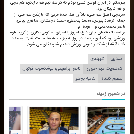
پیوستم. در ایران اولین كسی بودم كه در یك تیم هم بازیكن، هم مربی
و هم كاپیتان بود.
سرمربی اسبق تیم ملی، یادآور شد: بنده مربی ۱۵۱ بازیكن تیم ملی از
جمله: فرشاد پیوس، محمد پنجعلی، حمید درخشان، شاهرخ بیانی،
ناصر محمدخانی و... بوده ام.
برنامه یك فنجان چای داغ، امروز با اجرای اسكویی، كاری از گروه علوم
ورزشی بود كه این برنامه هر روز به جز جمعه ها ساعت ۱۳:۰۵ به مدت
۲۵ دقیقه از شبكه رادیویی ورزش تقدیم شنوندگان می شود.
سردبیر:
شهبندی
شخصیت مهم خبری:
ناصر ابراهیمی، پیشكسوت فوتبال
تنظیم كننده:
هانیه پرچلو
در همین زمینه