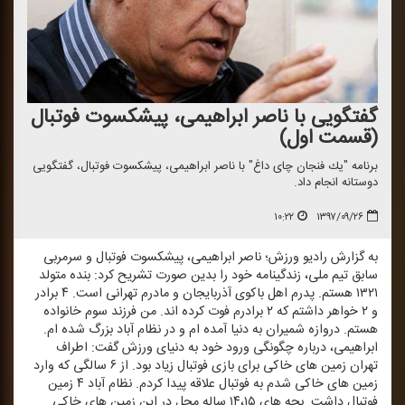
گفتگویی با ناصر ابراهیمی، پیشكسوت فوتبال
(قسمت اول)
برنامه "یك فنجان چای داغ" با ناصر ابراهیمی، پیشكسوت فوتبال، گفتگویی
دوستانه انجام داد.
۱۰:۲۲
۱۳۹۷/۰۹/۲۶
به گزارش رادیو ورزش؛ ناصر ابراهیمی، پیشكسوت فوتبال و سرمربی
سابق تیم ملی، زندگینامه خود را بدین صورت تشریح كرد: بنده متولد
۱۳۲۱ هستم. پدرم اهل باكوی آذربایجان و مادرم تهرانی است. ۴ برادر
و ۲ خواهر داشتم كه ۲ برادرم فوت كرده اند. من فرزند سوم خانواده
هستم. دروازه شمیران به دنیا آمده ام و در نظام آباد بزرگ شده ام.
ابراهیمی، درباره چگونگی ورود خود به دنیای ورزش گفت: اطراف
تهران زمین های خاكی برای بازی فوتبال زیاد بود. از ۶ سالگی كه وارد
زمین های خاكی شدم به فوتبال علاقه پیدا كردم. نظام آباد ۴ زمین
فوتبال داشت. بچه های ۱۴،۱۵ ساله محل در این زمین های خاكی