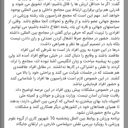
گفت: اگر ما حداقل ارزش ها را قائل باشیم؛ افراد تشویق می شوند و
قدرتی هم برای برقراری ارتباط بین مجامع داخلی و بین المللی بوجود
خواهد آمد. مهم این است كه مجمع فدراسیون یك رشته ورزشی در
مجمع جهانی عضو باشد و از وقایع و تحولات آنجا مطلع باشد. وقتی از
سیاستهای جهانی و قاره ای یك رشته اطلاع داشته باشیم؛ می توانیم
افرادی را تربیت كنیم كه حرفی برای گفتن در مجامع بین المللی داشته
باشند. حضور در مجامع صرفا اشغال كردن صندلی و رای دادن نیست
بلكه باید در تصمیم گیری ها نظر و همراهی داشت.
درها در این حوزه به روی افراد باز است به شرطی كه این افراد
علاقمند باشند و وقایع را دنبال كنند. در خیلی مواقع افراد آمده اند ولی
چون به پیشینه مباحث و زبان انگلیسی آشنا نبوده اند؛ مجامع را ترك
كردند یا نقش و اشتراكی در كارها نداشتند. در مقابل افراد علاقمندی
هم هستند كه در جلسات شركت می كنند و براحتی خود را بالا می
كشند. در این خصوص لازم است فدراسیون ها افراد را شناسایی كنند
و حضور افراد فرمایشی نباشد.
وی در خصوص مشكلات پیش روی افراد در این عرصه توضیح داد:
رقابت چندان آسان نیست. وزارت ورزش و جوانان و كمیته ملی
المپیك باید بهای بیشتری به كسانی كه كرسی بین المللی دارند؛ بدهند
تا همپای همتاهای خود در كشورهای دیگر همكاری كنند و مشكلات
مالی مانع حضورشان نشود.
برنامه ورزش و روابط بین الملل پنجشنبه 16 شهریور كاری از گروه علوم
ورزشی با رویكرد بررسی نقش دیپلماسی خارجی در ارتقای جایگاه