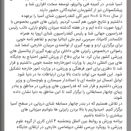
آسیا شدم. در كمیته فنی واترپلو، توسعه سخت افزاری شنا و
پیشكسوتان نیز از كشورمان نمایندگانی حضور دارند.
از سال ۲۰۰۰ تا ۲۰۰۸ دبیر كلی كنفدراسیون شنای آسیا را برعهده
داشتیم و نتایج خوبی هم كسب كردیم. رایزنی های خوبی بخصوص با
اروپا صورت داده ایم و در هفته گذشته میزبان پائولو بارلی، نائب رئیس
فدراسیون جهانی شنا و رئیس كنفدراسیون شنای اروپا به همراه
الكساندر كامپانا، سرمربی تیم ملی ایتالیا بودیم و تفاهم نامه خوبی
برای برگزاری اردو و بهره گیری از توانمندی مربیان خارجی امضا شد.
رضوانی درخصوص رایزنی های داخلی برای بهره گیری از پتانسیل های
ورزشی كشور بیان كرد: ما برای دفاع از ورزش كشور احتیاج به جایگاه
های بین المللی داریم. با وزارت امورخارجه جلسه خوبی داشتیم و قرار
شد تا دفتری برای امور فرهنگی و ورزشی در وزارت امور خارجه تشكیل
شود. این قضیه می تواند باعث بالا بردن ارتباطات ما در دنیا شود.
اوایل امسال نیز جلسه ای با استاندار سیستان و بلوچستان و وزیر
ورزش داشتیم و قرار شد كه فدراسیون های ورزشی در مناطق و بنادر
زیبای چابهار مسابقاتی را برگزار كنند تا این مناطق به دنیا نشان داده
شوند.
در تلاش هستیم كه در بندر چابهار مسابقه شنای دریایی در سطح آسیا
برگزار كنیم. امیدواریم با بالا بردن رایزنی ها بتوانیم میزبانی های
بیشتری را داشته باشیم.
برنامه ورزش و روابط بین الملل پنجشنبه ۴ آبان كاری از گروه علوم
ورزشی با رویكرد بررسی نقش دیپلماسی خارجی در ارتقای جایگاه