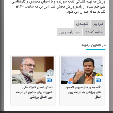
ورزش به تهیه كنندگی فتانه سوزنده و با اجرای محمدی و كارشناسی
علی قلم سیاه از رادیو ورزش پخش شد. این برنامه ساعت ۱۳:۳۰
تقدیم علاقه مندان می شود.
سردبیر:
شهبندی
تنظیم كننده:
مونا رئیس پور
در همین زمینه
دستورالعمل كمیته ملی
نگاهی به وضعیت فدراسیون
تل
المپیك برای حضور در عرصه
قایقرانی در عرصه بین الملل
حض
بین الملل ورزشی
ورزشی
الم