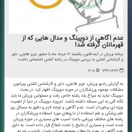
عدم آگاهی از دوپینگ و مدال هایی كه از
قهرمانان گرفته شد!
برنامه ورزش در آینه قانون یكشنبه ۲۱ خرداد ماه با حضور عزیز طاعتی، داور
و كارشناس كشتی به بررسی دوپینگ در رشته كشتی اختصاص داشت.
۱۲:۱۸
۱۳۹۶/۰۳/۲۲
به گزارش رادیو ورزش؛ عزیز طاعتی، داور و كارشناس كشتی پیرامون
مشكلات موجود ورزشكاران در حوزه دوپینگ اظهار كرد: در بحث
دوپینگ نباید به سراغ یك رشته خاص رفت و مسئولین ورزش ما باید
نگاه كلی به این مسئله داشته باشند. امروزه دوپینگ در دنیا از اهمیت
ویژه ای برخوردار است. عدم آگاهی و توجه لازم و دقیق به مسائل روز
علم پزشكی و علم استفاده از داروهای مورد استفاده ورزشكاران در
رشته های مختلف ورزشی باعث آسیب های بسیاری در حوزه ورزش
شده است و بسیاری از نتایج را تحت شعاع قرار داده است. به دلیل
عدم آگاهی در مورد داروهای ممنوعه ضربات جبران ناپذیری نیز به