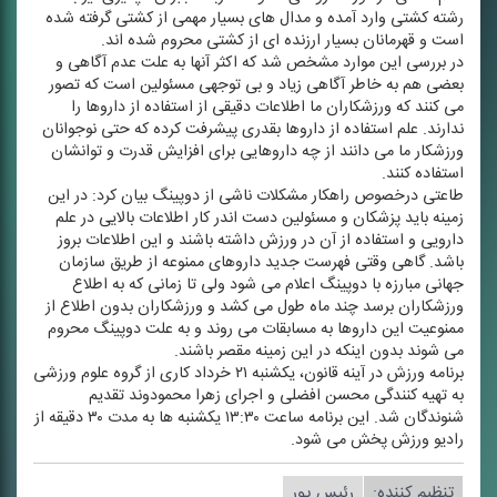
رشته كشتی وارد آمده و مدال های بسیار مهمی از كشتی گرفته شده
است و قهرمانان بسیار ارزنده ای از كشتی محروم شده اند.
در بررسی این موارد مشخص شد كه اكثر آنها به علت عدم آگاهی و
بعضی هم به خاطر آگاهی زیاد و بی توجهی مسئولین است كه تصور
می كنند كه ورزشكاران ما اطلاعات دقیقی از استفاده از داروها را
ندارند. علم استفاده از داروها بقدری پیشرفت كرده كه حتی نوجوانان
ورزشكار ما می دانند از چه داروهایی برای افزایش قدرت و توانشان
استفاده كنند.
طاعتی درخصوص راهكار مشكلات ناشی از دوپینگ بیان كرد: در این
زمینه باید پزشكان و مسئولین دست اندر كار اطلاعات بالایی در علم
دارویی و استفاده از آن در ورزش داشته باشند و این اطلاعات بروز
باشد. گاهی وقتی فهرست جدید داروهای ممنوعه از طریق سازمان
جهانی مبارزه با دوپینگ اعلام می شود ولی تا زمانی كه به اطلاع
ورزشكاران برسد چند ماه طول می كشد و ورزشكاران بدون اطلاع از
ممنوعیت این داروها به مسابقات می روند و به علت دوپینگ محروم
می شوند بدون اینكه در این زمینه مقصر باشند.
برنامه ورزش در آینه قانون، یكشنبه ۲۱ خرداد كاری از گروه علوم ورزشی
به تهیه كنندگی محسن افضلی و اجرای زهرا محمودوند تقدیم
شنوندگان شد. این برنامه ساعت ۱۳:۳۰ یكشنبه ها به مدت ۳۰ دقیقه از
رادیو ورزش پخش می شود.
تنظیم كننده:
رئیس پور