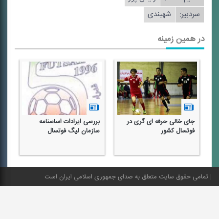
سردبیر:
شهبندی
در همین زمینه
جای خالی حرفه ای گری در
بررسی ایرادات اساسنامه
ای
ر
فوتسال كشور
سازمان لیگ فوتسال
فو
تمامی حقوق سایت متعلق به صدای جمهوری اسلامی ایران است