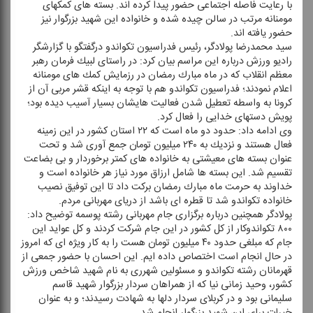
با رعایت فاصله اجتماعی حضور پیدا كرده اند. بسته های كمكهای
مومنانه مرتب در سالن چیده شده و خانواده این شهید بزرگوار نیز
حضور یافته اند.
سید محمدرضا پولادگر، رئیس فدراسیون تكواندو درگفتگو با گزارشگر
رادیو ورزش درباره این مراسم بیان كرد: در راستای لبیك فرمان رهبر
معظم انقلاب كه در ماه مبارك رمضان در رزمایش كمك های مومنانه
اعلام نمودند؛ فدراسیون تكواندو هم با توجه به اینكه قشر مربی آن از
كرونا به واسطه تعطیل شدن فعالیت هایشان بسیار آسیب دیده بود؛
پویش دستهای خدایی را فعال كرد.
وی ادامه داد: حدود دو ماه است كه ۲۲ استان كشور در این زمینه
فعال هستند و نزدیك به ۲۴۰ میلیون تومان جمع آوری شد و تحت
عنوان بسته های معیشتی به خانواده های كمتر برخوردار و بی بضاعت
تقسیم شد. این بسته ها شامل ارزاق مورد نیاز هر خانواده است و
خداوند به حرمت ماه مبارك رمضان بركت داد تا این توفیق نصیب
خانواده تكواندو شد تا قطره ای باشد از دریای مهربانی مردم.
پولادگر همچنین درباره برگزاری جام مهربانی رشته پوسمه توضیح داد:
۸۰۰ تكواندوكار از كل كشور در این جام شركت كردند و كل عواید این
جام كه مبلغی حدود ۴۰ میلیون تومان هست را به كار ویژه ای كه امروز
در حال انجام است اختصاص داده ایم. این احسان با حضور جمعی از
قهرمانان رشته تكواندو و مسئولین شهرری به نام شهید شاخص ورزش
كشور، وحید زمانی نیا كه از همراهان سردار بزرگوار شهید قاسم
سلیمانی بود و در كربلای سردار دلها به شهادت رسیدند؛ و به عنوان
خیرات برای این شهید بزرگوار انجام شد.