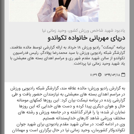
یادبود شهید شاخص ورزش كشور، وحید زمانی نیا
دریای مهربانی خانواده تكواندو
برنامه "نیمكت" رادیو ورزش ۱۸ خرداد به ارائه گزارشی توسط مائده علاقمند،
گزارشگر شبكه رادیویی ورزش با سید محمدرضا پولادگر، رئیس فدراسیون
تكواندو از سالن شهید مقدم شهر ری و مراسم اهدای بسته های معیشتی با
یاد شهید وحید زمانی نیا پرداخت.
۱۱:۳۹
۱۳۹۹/۰۳/۱۸
به گزارش رادیو ورزش؛ مائده علاقه مند، گزارشگر شبكه رادیویی ورزش
در مراسم اهدای بسته های معیشتی به نیازمندان حضور یافت و طی
گزارشی زنده در برنامه نیمكت بیان كرد: این روزها كمكهای مومنانه
حال و هوای دیگری پیدا كرده و دست های خدایی كه این روزها
نمایان تر شده؛ پا را فراتر گذاشته و در جامعه ورزش و رشته های
مختلف ورزشی شاهد كارهای خداپسندانه هستیم.
وی در ادامه گفت: در سالن شهید مقدم یادبودی برای شهید جوان
تكواندوكار كشورمان، وحید زمانی نیا در حال برگزاری است و مهمانان