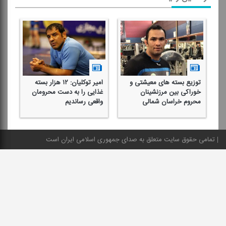
توزیع بسته های معیشتی و
امیر توكلیان: ۱۲ هزار بسته
پر
ل
خوراكی بین مرزنشینان
غذایی را به دست محرومان
پو
محروم خراسان شمالی
واقعی رساندیم
تمامی حقوق سایت متعلق به صدای جمهوری اسلامی ایران است