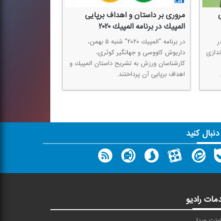
مروری بر داستان و اهداف برپایی
المپیك در برنامه المپیك ۲۰۲۰
من، در
در برنامه "المپیك ۲۰۲۰" شنبه ۵ بهمن،
ندازی
داریوش كاووسی و جهانگیر كوثری،
كارشناسان ورزش به تشریح داستان المپیك و
اهداف برپایی آن پرداختند.
 دنبال کنید
مات رادیو