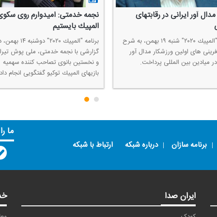
مدال آور ایرانی در رقابتهای
نجمه خدمتی: امیدوارم روی سكوی
المپیك بایستیم
برنامه "المپیك ۲۰۲۰" شنبه ۱۹ بهمن، به شرح
برنامه "المپیك ۲۰۲۰" دوشنبه ۱۴ به
فرینی های اولین ورزشكار مدال آور
گزارشی با نجمه خدمتی، ملی پوش تیرا
در میادین بین المللی پرداخت.
و نخستین بانوی تصاحب كننده سهمیه
بازیهای المپیك توكیو گفتگویی انجام داد.
ما را
برنامه سازان
درباره شبکه
ارتباط با شبکه
ایران صدا
خد