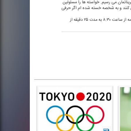
یناتمان می رسیم. خواسته ها را مسئولین
پیگیری كنند و به شخصه خسته شده ام اگر حرفی
برنامه «المپیك ۲۰۲۰» كاری از گروه ورزش و مسابقات به تهیه كنندگی محسن جوادی و اجرای محمد درخشنده است. این برنامه از ساعت ۸:۳۰ به مدت ۲۵ دقیقه از