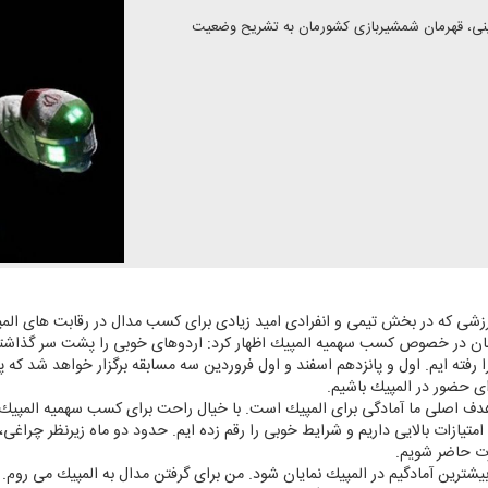
ر گفتگو با مجتبی عابدینی، قهرمان شمشیربازی كشورمان به تشریح وضعیت
رزشی كه در بخش تیمی و انفرادی امید زیادی برای كسب مدال در رقابت های الم
مان در خصوص كسب سهمیه المپیك اظهار كرد: اردوهای خوبی را پشت سر گذاشت
یمی است. خدا را شكر ۹۰% راه را رفته ایم. اول و پانزدهم اسفند و اول فروردین سه مسابقه برگزار خ
ای حضور در المپیك باشیم.
امتیازات بالایی داریم و شرایط خوبی را رقم زده ایم. حدود دو ماه زیرنظر چراغی،
رت حاضر شویم.
بیشترین آمادگیم در المپیك نمایان شود. من برای گرفتن مدال به المپیك می روم.