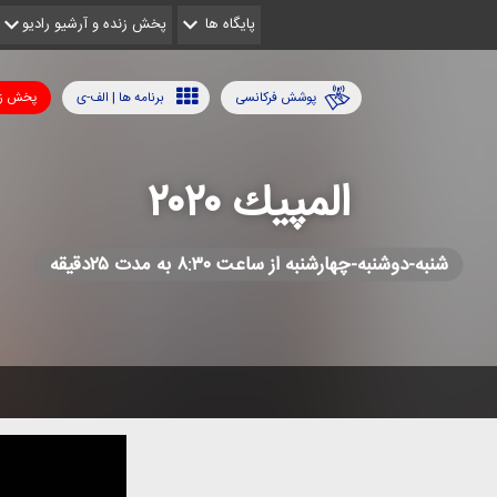
پایگاه ها
پخش زنده و آرشیو رادیو
پوشش فرکانسی
برنامه ها | الف-ی
پخش زن
المپیك ۲۰۲۰
شنبه-دوشنبه-چهارشنبه از ساعت ۸:۳۰ به مدت ۲۵دقیقه