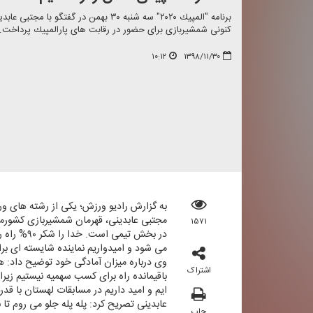
برنامه "المپیك ۲۰۲۰" سه شنبه ۳۰ بهمن د
كنونی شمشیربازی برای حضور در رقابت های پارالمپیك پرداخت.
۱۰:۱۲
۱۳۹۸/۱۱/۳۰
به گزارش رادیو ورزش؛ یكی از رشته های و
مجتبی عابدینی، قهرمان شمشیربازی كشور
۱۵۷۱
در بخش ت
می شود و امیدواریم نماینده شایسته ای بر
اشتراک
باقیمانده راه برای كسب سهمیه نیستیم زیرا 
ایم و امید داریم در مسابقات لهستان با قد
عابدینی تصریح كرد: پله پله جلو می روم تا 
چاپ