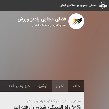
صدای جمهوری اسلامی ایران
فضای مجازی رادیو ورزش
صدای تندرستی ، نشاط و افتخار
خانه
اخبار
آرشیو
درباره برنامه
مجتبی عابدینی در گفتگو با رادیو ورزش:
۹۰% راه المپیكی شدن را رفته ایم