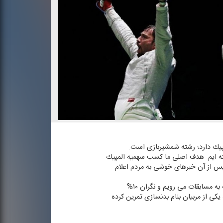
پیك دارد؛ رشته شمشیربازی است.
ه ایم. هدف اصلی ما كسب سهمیه المپیك
واهد شد كه پس از آن خبرهای خوشی به مردم اعلام
وی درباره میزان آمادگی خود توضیح داد: هدف اصلی ما آمادگی برای المپیك است. با خیال راحت برای كسب سهمیه المپیك به مسابقات می رویم و نگران ۱۰%
 یكی از مربیان بنام بدنسازی تمرین كرده