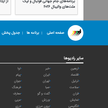
برنامه‌های جام جهانی فوتبال و لیگ
از ایث
ملت‌های والیبال ۲۰۲۶
صفحه اصلی
برنامه ها
جدول پخش
سایر رادیوها
اربعین
خبر
آوا
اقتصاد
ايران
پیام
ترتیل
تهران
جوان
سلامت
صبا
فرهنگ
قرآن
گفت و گو
معارف
نمایش
ورزش
عربی
انگلیسی
برون مرزی
دری