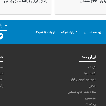
ارگران دفاع مقدس
ارتقای كیفی برنامه‌سازی ورزش
ما را
برنامه سازان
درباره شبکه
ارتباط با شبکه
ایران صدا
خد
کودک
معا
کتاب گویا
اپل
تلاوت و آموزش قرآن
پخ
سخن
راد
دعا و نغمه های مذهبی
موسیقی
پادکست