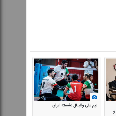
تیم ملی والیبال نشسته ایران
و