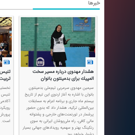
خبرها
راكتی در
هشدار مهدوی درباره مسیر سخت
تنیس ا
 روی میز تا
المپیك برای بدمینتون بانوان
تربیت
سیمین مهدوی سرمربی تیم‌ملی بدمینتون
نخستین
بانوان با اشاره به آغاز اردوی این تیم از تاریخ
اخیر شاهد
بیستم ماه جاری و برنامه اعزام به مسابقات
آكادمی 
های راكتی بوده
بین‌المللی تركیه، هشدار داد كه بدون حضور
رویكرد
یی همچون
پرشمار در تورنمنت‌های خارجی و پشتوانه
پرورش 
 بدمینتون،
مالی كافی، راه ملی‌پوشان ایرانی به سوی
است.
 ملی پیدا كرده و
رنكینگ بهتر و سهمیه رویدادهای جهانی بسیار
رزشكاران این
دشوار خواهد بود.
ب كرده‌اند.