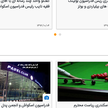
ری ریس فدراسیون بولینگ
گفتگو واحد چند رسانه ای با آقای 
های بیلیاردی و بولز
فقیه نایب رئیس فدراسیون اسكو
۱۳۹۶/۱۰/۰۴
۱۳۹
اسكندری ریاست محترم
فدراسیون اسكواش و انجمن پدل