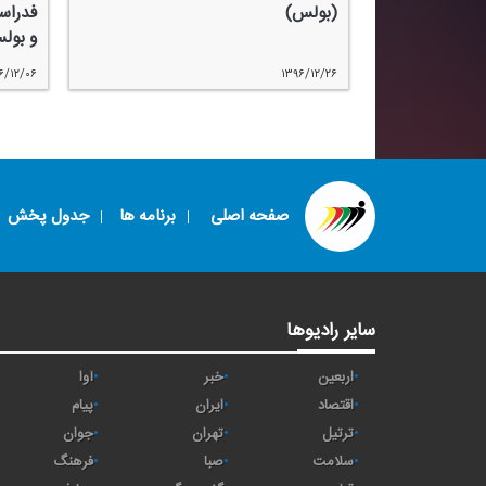
(بولس)
فدراس
و بول
۶/۱۲/۰۶
۱۳۹۶/۱۲/۲۶
صفحه اصلی
برنامه ها
جدول پخش
سایر رادیوها
اربعین
خبر
آوا
اقتصاد
ايران
پیام
ترتیل
تهران
جوان
سلامت
صبا
فرهنگ