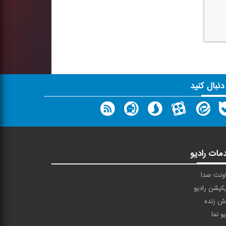
 دنبال کنید
مات رادیو
ونت صدا
یکیشن رادیو
ش زنده
یو نما