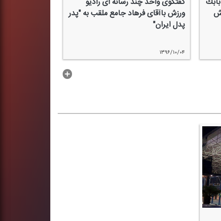
بابك
گفتگوی واحد چند رسانه ای رادیو
اش
ورزش باآقای فرهاد جامع ملقب به "پدر
پدل ایران"
۱۳۹۶/۱۰/۰۴
...بیشتر