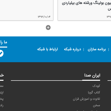
یون بولینگ ورشته های بیلیاردی
س
۱۳۹۶/۱۰/۰۴
۱۳۹
...بیشتر
ما را
برنامه سازان
درباره شبکه
ارتباط با شبکه
ایران صدا
خد
کودک
معا
کتاب گویا
اپل
تلاوت و آموزش قرآن
پخ
سخن
راد