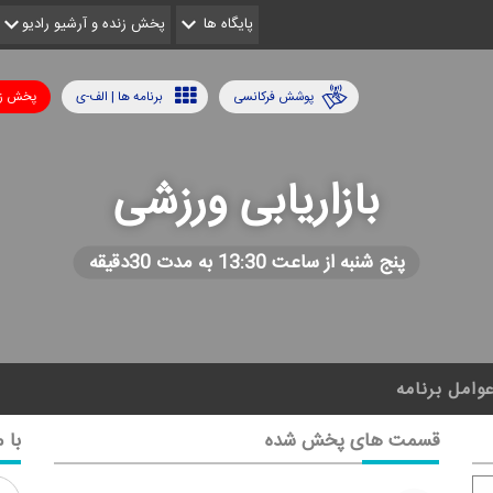
پایگاه ها
پخش زنده و آرشیو رادیو
پوشش فرکانسی
برنامه ها | الف-ی
پخش زن
بازاریابی ورزشی
پنج شنبه از ساعت 13:30 به مدت 30دقیقه
وامل برنامه
قسمت های پخش شده
با م