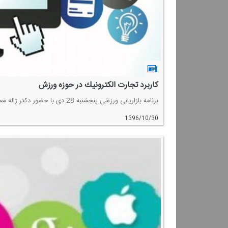
كاربرد تجارت الكترونیك در حوزه ورزش
برنامه بازاریابی ورزشی پنجشنبه 28 دی با حضور دكتر ژاله معماری، عضو هیئت علمی دانشگاه الزهرا به موضوع تجارت الكترونیك در ورزش اختصاص داشت.
1396/10/30