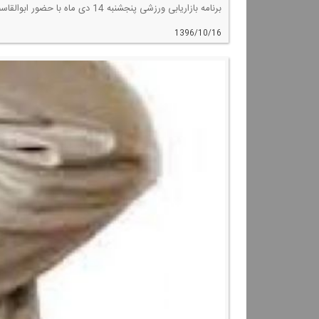
برنامه بازاریابی ورزشی پنجشنبه 14 دی ماه با حضور ابوالقاسم توسلی، نماینده فروش برند خارجی وسایل ورزشی به موضوع شرایط و مزایای گرفتن برند خارجی وسایل ورزشی اختصاص داشت.
1396/10/16