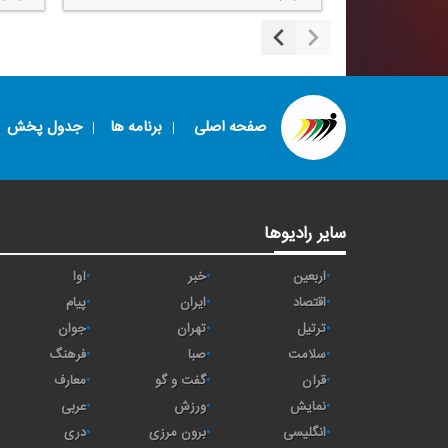
صفحه اصلی
برنامه ها
جدول پخش
سایر رادیوها
اربعین
خبر
آوا
اقتصاد
ايران
پیام
ترتیل
تهران
جوان
سلامت
صبا
فرهنگ
قرآن
گفت و گو
معارف
نمایش
ورزش
عربی
انگلیسی
برون مرزی
دری