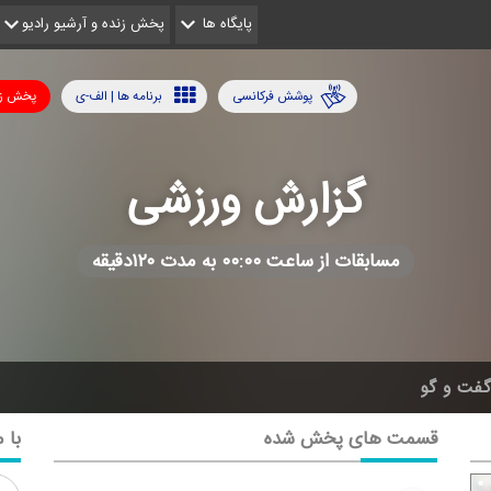
پایگاه ها
پخش زنده و آرشیو رادیو
پوشش فرکانسی
برنامه ها | الف-ی
پخش زن
گزارش ورزشی
مسابقات از ساعت ۰۰:۰۰ به مدت ۱۲۰دقیقه
فت و گو
قسمت های پخش شده
با م