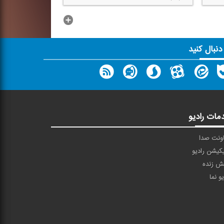
...بیشتر
 دنبال کنید
مات رادیو
ونت صدا
یکیشن رادیو
ش زنده
یو نما