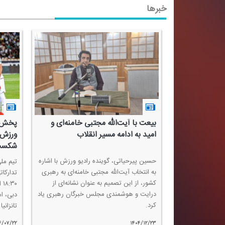
خبرها
‌الله مجتبی خامنه‌ای و
پخش زنده بازی ایران_تانزانیا از رادیو
مه مسیر انقلاب
ورزش/فرصتی برای فراموشی
شكست‌ها
ی، گوینده رادیو ورزش با اشاره
تیم ملی فوتبال كشورمان در دومین دیدار
ت‌الله مجتبی خامنه‌ای به رهبری
تداركاتی خود در فیفادی مهرماه از ساعت
تصمیم به عنوان نشانه‌ای از
۱۸:۳۰ امروز (سه‌شنبه) در ورزشگاه آل راشد
مندی مجلس خبرگان رهبری یاد
دبی، استادیوم خانگی شباب الاهلی به مصاف
تانزانیا می‌رود.
۱۴۰۴/۰۷/۲۲