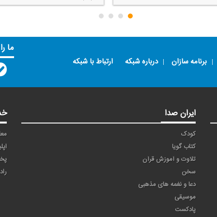
ما را
برنامه سازان
درباره شبکه
ارتباط با شبکه
ایران صدا
خد
کودک
معا
کتاب گویا
اپل
تلاوت و آموزش قرآن
پخ
سخن
راد
دعا و نغمه های مذهبی
موسیقی
پادکست