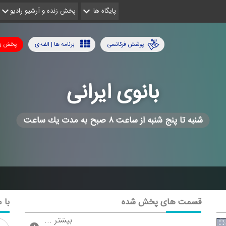
پایگاه ها
پخش زنده و آرشیو رادیو
پوشش فرکانسی
برنامه ها | الف-ی
پخش زن
بانوی ایرانی
شنبه تا پنج شنبه از ساعت ۸ صبح به مدت یك ساعت
قسمت های پخش شده
با م
بیشتر ...