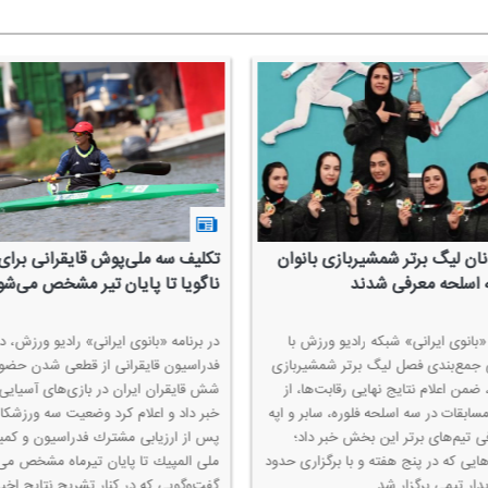
ان لیگ برتر شمشیربازی بانوان
تكلیف سه ملی‌پوش قایقرانی برای
 اسلحه معرفی شدند
ناگویا تا پایان تیر مشخص می‌شو
«بانوی ایرانی» شبكه رادیو ورزش با
در برنامه «بانوی ایرانی» رادیو ورزش، دب
جمع‌بندی فصل لیگ برتر شمشیربازی
فدراسیون قایقرانی از قطعی شدن حضور
 ضمن اعلام نتایج نهایی رقابت‌ها، از
شش قایقران ایران در بازی‌های آسیایی ن
سابقات در سه اسلحه فلوره، سابر و اپه
خبر داد و اعلام كرد وضعیت سه ورزشكار 
ی تیم‌های برتر این بخش خبر داد؛
پس از ارزیابی مشترك فدراسیون و كمیت
ایی كه در پنج هفته و با برگزاری حدود
ملی المپیك تا پایان تیرماه مشخص می‌
گفت‌وگویی كه در كنار تشریح نتایج اخیر