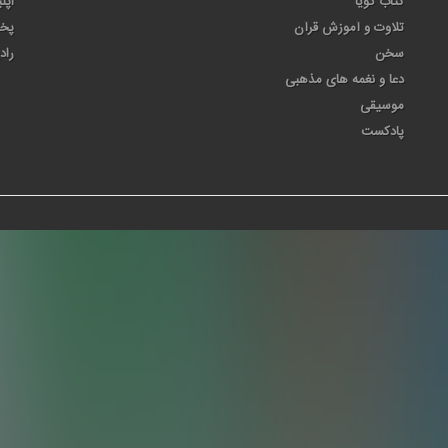
کتاب گویا
اپل
تلاوت و آموزش قرآن
پخ
سخن
راد
دعا و نغمه های مذهبی
موسیقی
پادکست