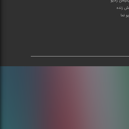
یکیشن رادیو
ش زنده
یو نما