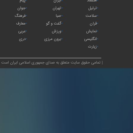
اقتصاد
ايران
پیام
ترتیل
تهران
جوان
سلامت
صبا
فرهنگ
قرآن
گفت و گو
معارف
نمایش
ورزش
عربی
انگلیسی
برون مرزی
دری
زیارت
تمامی حقوق سایت متعلق به صدای جمهوری اسلامی ایران است