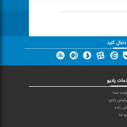
 دنبال کنید
مات رادیو
ونت صدا
یکیشن رادیو
ش زنده
یو نما