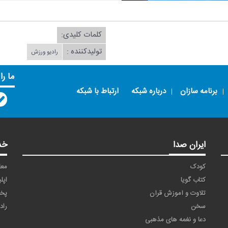
کلمات کلیدی:
تولیدکننده :
رادیو ورزش
ما را
برنامه سازان
درباره شبکه
ارتباط با شبکه
ایران صدا
خد
کودک
معا
کتاب گویا
اپل
تلاوت و آموزش قرآن
پخ
سخن
راد
دعا و نغمه های مذهبی