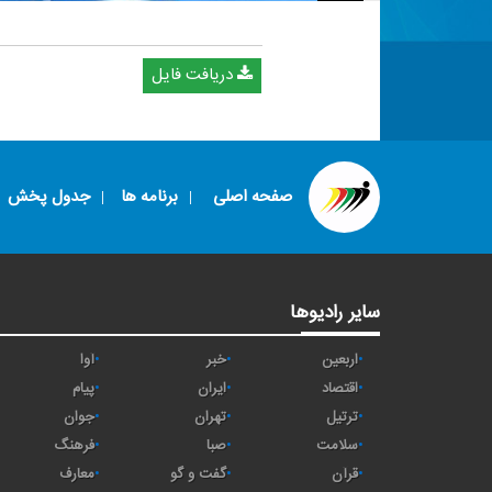
دریافت فایل
صفحه اصلی
برنامه ها
جدول پخش
سایر رادیوها
اربعین
خبر
آوا
اقتصاد
ايران
پیام
ترتیل
تهران
جوان
سلامت
صبا
فرهنگ
قرآن
گفت و گو
معارف