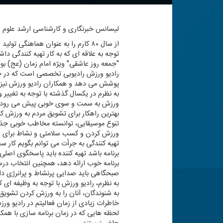
لیسانس خبرنگاری و كارشناسی ارشد علوم ا
از سال ۸۰ كارم را به عنوان هماهن
توجه به علاقه ای كه به كار تهیه كنندگی دا
"جمعه روز عاشقی" ویژه امام زمان (عج) بود
رادیو ورزش رادیویی تخصصی است كه در حو
پوشش می دهد و همكاران رادیو ورزش نیز با
به نظرم در یكسال گذشته با توجه به تغییر 
ورزش به سمت و سوی خوبی پیش می رود و ب
بهترین راهكار برای تشویق مردم به ورزش كر
تنوع موسیقایی، توانسته مخاطب خوبی جذب ك
ورزش كردن و كسب سلامتی و نشاط برای ش
تهیه كنندگی به جرأت می توانم بگویم كار 
برنامه باشد تهیه كننده باید پاسخگوی اصلی آ
برنامه خوب ارائه دهد، همچنین انتخاب درس
صبحگاهی باید صدایی پرنشاط و پرانرژی داش
به نظرم، رادیو ورزش با توجه به وظیفه ای 
به شنوندگان، آنان را به ورزش كردن تشویق ك
خاطرات زیادی از زمان فعالیتم در رادیو و
لحظه هایی كه در زمان برنامه سازی با همكا