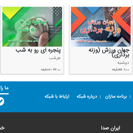
جهان ورزش (وزنه
پنجره ای رو به شب
برداری)
هرشب
دوشنبه
۹:۰۰
۵۵دقیقه
۲۳:۰۰
۱۸۰دقیقه
ما را
برنامه سازان
درباره شبکه
ارتباط با شبکه
ایران صدا
خد