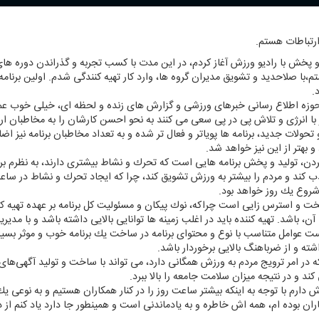
رتباطات هستم.
گی تولید و پخش با رادیو ورزش آغاز كردم، در این مدت با كسب تجربه و گذراندن دوره
شتم،با صلاحدید و تشویق مدیران گروه ها، وارد كار تهیه كنندگی شدم. اولین برنام
.
زه اطلاع رسانی خبرهای ورزشی و گزارش های زنده و لحظه ای، خیلی خوب عمل 
 انرژی و تلاش پی در پی سعی می كنند به نحو احسن كارشان را به مخاطبان ارا
و تحولات جدید، برنامه ها پویاتر و فعال تر شده و به تعداد مخاطبان برنامه نیز
هتر از این نیز خواهد شد.
دن، تولید و پخش برنامه هایی است كه تحرك و نشاط بیشتری دارند، به نظرم برنام
ند و مردم را بیشتر به ورزش تشویق كند، چرا كه ایجاد تحرك و نشاط در ساعت 
روع یك روز خواهد بود.
سخت و استرس زایی است چراكه، نوك پیكان و مسئولیت كل برنامه بر عهده تهیه كن
ن، باشد. تهیه كننده باید در اغلب زمینه ها توانایی بالایی داشته باشد و با مدیری
ت عوامل متناسب با نوع و محتوای برنامه در ساخت یك برنامه خوب و موثر بسیار
ته و از ضرباهنگ بالایی برخوردار باشد.
كه در امر ترویج مردم به ورزش همگانی دارد، می تواند با ساخت و تولید آگهی‌ه
ند و در نتیجه میزان سلامت جامعه را بالا ببرد.
رزش دارم با توجه به اینكه بیشتر ساعت روز را در كنار همكاران هستیم و به نوع
ران بوده ام، همه اش خاطره و به یادماندنی است و همینطور جا دارد یاد كنم از 