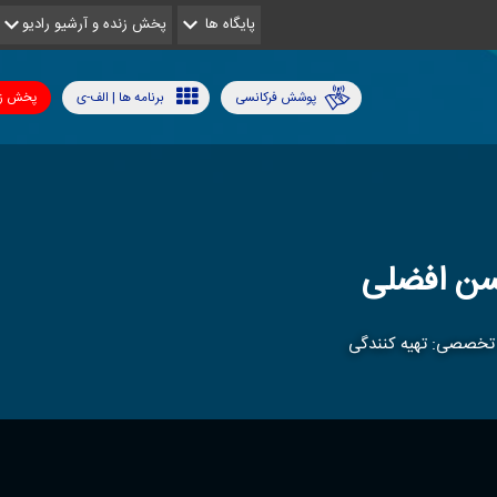
پایگاه ها
پخش زنده و آرشیو رادیو
پوشش فرکانسی
برنامه ها | الف-ی
پخش زن
ن افضلی
تخصصی: تهیه كنندگی