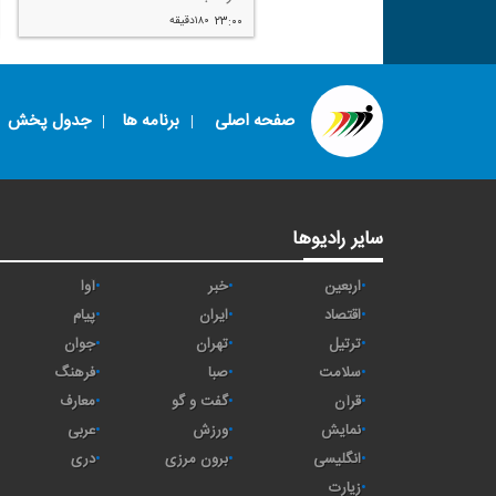
۲۳:۰۰
۱۸۰دقیقه
صفحه اصلی
برنامه ها
جدول پخش
سایر رادیوها
اربعین
خبر
آوا
اقتصاد
ايران
پیام
ترتیل
تهران
جوان
سلامت
صبا
فرهنگ
قرآن
گفت و گو
معارف
نمایش
ورزش
عربی
انگلیسی
برون مرزی
دری
زیارت