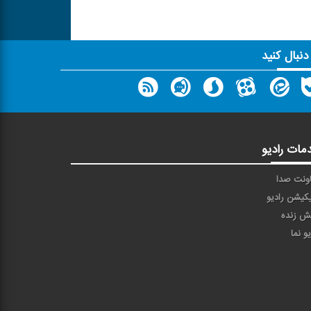
 دنبال کنید
مات رادیو
ونت صدا
یکیشن رادیو
ش زنده
یو نما