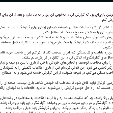
ك اولین بازی‌ای بود كه گزارش كردم. به‌خوبی آن روز را به یاد دارم و بعد از آن برای
ارش كنم
ارش ورزشی فوتبال داشتم. گزارش مسابقات فوتبال همیشه هیجان زیادی برای گزارشگر دارد. ام
ان بازی را به شكل صحیح به مخاطب منتقل كند.
ای تلویزیونی خیلی بیشتر است و شنونده تحت تاثیر این هیجان‌ها قرار می‌گیرد،
و كنیم و این نكته كار گزارشگر را سخت‌تر می‌كند، چون باید با اشراف كامل مسابقه
 نشود.
درباره قابلیت و شایستگی تیم ایران صحبت كند تا اگر تیم ایران باخت، مردم ناا
ل‌های گزارشگری‌ام تلاش كردم این اتفاق در گزارش‌هایم بیفتد.
برای مخاطب توصیف و تحلیل‌های خودش را قبل از بازی یا بین دو نیمه و زمان‌ه
درگیر تحلیل می‌شود. من تلاش كرده‌ام قبل از بازی اطلاعات تكمیلی را به شنوندگا
اطب منتقل می‌كنم، در نتیجه شنونده از این گزارش خسته نمی‌شود و به اصطلا
ای زمین فوتبال نباید غافل شود تا مخاطب كه خودش شاهد بازی نیست، صحنه‌ای را
دی هستند كه از داخل خودرو گزارش را می‌شنوند. ما باید اطلاعات را به گونه‌ای ار
یلی بالا باشد، چرا كه سكوت معنا ندارد و با ارائه اطلاعات به مخاطب در وقت‌
 داد. گزارشگری در رادیو سرعت بالایی می‌خواهد. گزارشگر رادیو باید بی‌طرف باشد،
ش درباره گزارشگر تغییر می‌كند. بنابراین گزارشگر باید خیلی مراقب باشد.