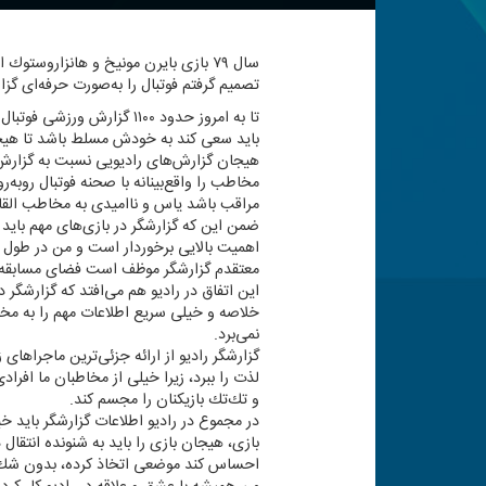
سال ۷۹ بازی بایرن مونیخ و هانزاروستو
تصمیم گرفتم فوتبال را به‌صورت حرفه‌ای گز
تا به امروز حدود ۱۱۰۰ گز
باید سعی كند به خودش مسلط باشد تا هیج
هیجان گزارش‌های رادیویی نسبت به گزارش‌ه
مخاطب را واقع‌بینانه با صحنه فوتبال روبه‌ر
مراقب باشد یاس و ناامیدی به مخاطب القا
ضمن این كه گزارشگر در بازی‌های مهم باید 
اهمیت بالایی برخوردار است و من در طول سا
معتقدم گزارشگر موظف است فضای مسابقه را 
این اتفاق در رادیو هم می‌افتد كه گزارشگر 
خلاصه و خیلی سریع اطلاعات مهم را به مخ
نمی‌برد.
گزارشگر رادیو از ارائه جزئی‌ترین ماجراه
لذت را ببرد، زیرا خیلی از مخاطبان ما افرا
و تك‌تك بازیكنان را مجسم كند.
در مجموع در رادیو اطلاعات گزارشگر باید خ
بازی، هیجان بازی را باید به شنونده انتقال
احساس كند موضعی اتخاذ كرده، بدون شك نظر