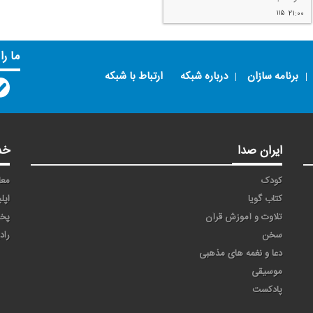
۱۱۵
۲۱:۰۰
ما را
برنامه سازان
درباره شبکه
ارتباط با شبکه
ایران صدا
خد
کودک
معا
کتاب گویا
اپل
تلاوت و آموزش قرآن
پخ
سخن
راد
دعا و نغمه های مذهبی
موسیقی
پادکست