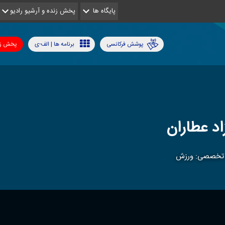
پایگاه ها
پخش زنده و آرشیو رادیو
پوشش فرکانسی
برنامه ها | الف-ی
پخش زن
اد عطاران
 تخصصی: ورزش