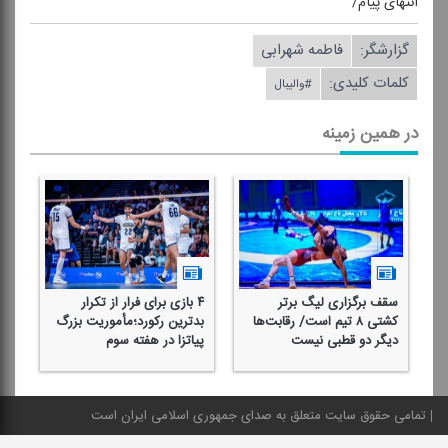
انتهای پیام/
گزارشگر:
فاطمه شهرابی
کلمات کلیدی:
#والیبال
در همین زمینه
سقف برگزاری لیگ برتر
۴ بازی برای فرار از تكرار
ظه
كشتی ۸ تیم است/ رقابت‌ها
بدترین ركورد؛مأموریت بزرگ
فو
دیگر دو قطبی نیست
پیاتزا در هفته سوم
چه
تمامی حقوق سایت متعلق به صدای جمهوری اسلامی ایران است