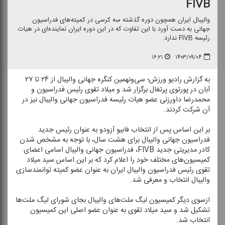
FIVB
والیبال ایران همچون دوره گذشته سه كرسی در كمیته‌های فدراسیون
جهانی به دست آورد با این تفاوت كه در این دوره ایران نماینده‌ای در هیات
رئیسه FIVB ندارد.
۱۶:۲۱
۱۴۰۳/۰۹/۰۴
به گزارش رادیو ورزش؛ سی‌ونهمین كنگره جهانی والیبال از ۲۴ تا ۲۷
آبان در پورتوی پرتغال برگزار شد و میلاد تقوی رئیس فدراسیون و
محمدرضا داورزنی عضو هیات رئیسه فدراسیون جهانی والیبال نیز در
آن شركت كردند.
بر این اساس پس از انتخاب فابیو آزودو به عنوان رئیس جدید
فدراسیون جهانی والیبال برای هشت سال، با توجه به مشخص شدن
كادر مدیریتی جدید FIVB، فدراسیون جهانی والیبال اسامی اعضای
كمیسیون‌های مختلف خود را اعلام كرد كه بر این اساس سید میلاد
تقوی رئیس فدراسیون والیبال ایران به عنوان عضو كمیته توانمندسازی
والیبال انتخاب و معرفی شد.
ازسوی دیگر كمیسیون لیگ ملت‌های والیبال بجای شورای لیگ ملت‌ها
تشكیل شد و سید میلاد تقوی به عنوان عضو اصلی این كمیسیون
انتخاب شد.