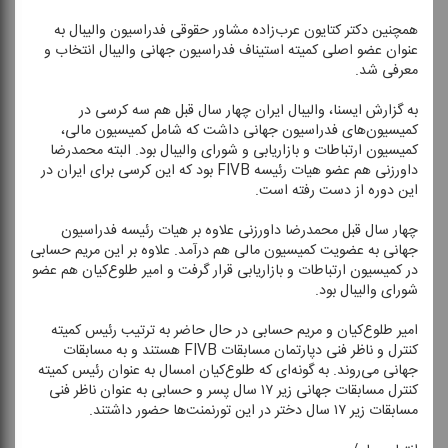
همچنین دكتر كتایون عرب‌زاده مشاور حقوقی فدراسیون والیبال به
عنوان عضو اصلی كمیته استیناف فدراسیون جهانی والیبال انتخاب و
معرفی شد.
به گزارش ایسنا، والیبال ایران چهار سال قبل هم سه كرسی در
كمیسیون‌های فدراسیون جهانی داشت كه شامل كمیسیون مالی،
كمیسیون ارتباطات و بازاریابی و شورای والیبال بود. البته محمدرضا
داورزنی هم عضو هیات رئیسه FIVB بود كه این كرسی برای ایران در
این دوره از دست رفته است.
چهار سال قبل محمدرضا داورزنی علاوه بر هیات رئیسه فدراسیون
جهانی به عضویت كمیسیون مالی هم درآمد. علاوه بر این مریم حسابی
در كمیسیون ارتباطات و بازاریابی قرار گرفت و امیر طلوع‌كیان هم عضو
شورای والیبال بود.
امیر طلوع‌كیان و مریم حسابی در حال حاضر به ترتیب رئیس كمیته
كنترل و ناظر فنی دپارتمان مسابقات FIVB هستند و به مسابقات
جهانی می‌روند. به گونه‌ای كه طلوع‌كیان امسال به عنوان رئیس كمیته
كنترل مسابقات جهانی زیر ۱۷ سال پسر و حسابی به عنوان ناظر فنی
مسابقات زیر ۱۷ سال دختر در این تورنمنت‌ها حضور داشتند.