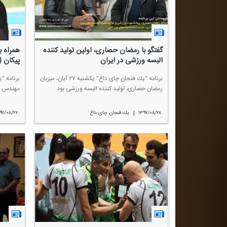
گفتگو با رمضان حصاری، اولین تولید كننده
همراه ب
البسه ورزشی در ایران
پیكان 
برنامه "یك فنجان چای داغ" یكشنبه ۲۷ آبان، میزبان
رمضان حصاری، تولید كننده البسه ورزشی بود.
مهندس مح
|
۱۳۹۷/۰۸/۲۸
یك فنجان چای داغ
۹۷/۰۸/۲۲