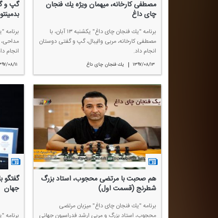
مصطفی كارخانه، میهمان ویژه یك فنجان
گپ و گف
چای داغ
بدمینتو
برنامه "یك فنجان چای داغ" یكشنبه ۱۳ آبان، با
مصطفی كارخانه، مربی والیبال، گپ و گفتی دوستان
مداحی، م
انجام داد.
انجام داد
|
۱۳۹۷/۰۸/۱۳
یك فنجان چای داغ
۳۹۷/۰۸/۱۱
هم صحبت با مرتضی محجوب، استاد بزرگ
گفتگو ب
شطرنج (قسمت اول)
جهان
برنامه "یك فنجان چای داغ" میزبان مرتضی
محجوب، استاد بزرگ و مربی ارشد فدراسیون جهانی