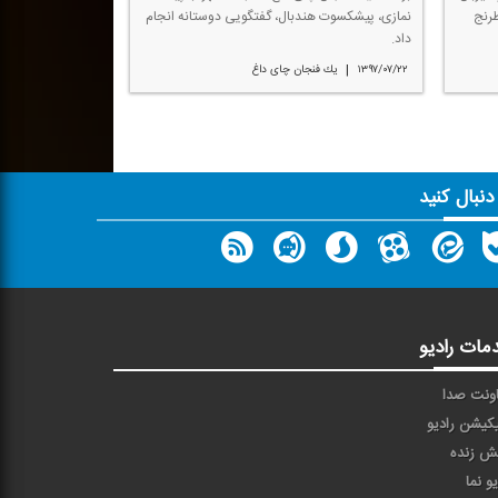
طرنج
نمازی، پیشكسوت هندبال، گفتگویی دوستانه انجام
داد.
|
۱۳۹۷/۰۷/۲۲
یك فنجان چای داغ
 دنبال کنید
مات رادیو
ونت صدا
یکیشن رادیو
ش زنده
یو نما