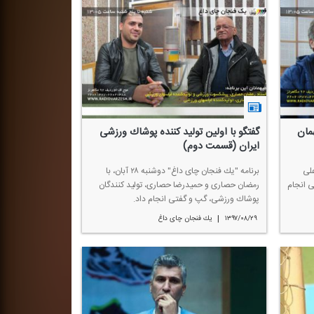
مان
گفتگو با اولین تولید كننده پوشاك ورزشی
ایران (قسمت دوم)
۳ آذر، با علی
برنامه "یك فنجان چای داغ" دوشنبه ۲۸ آبان، با
 انجام
رمضان حصاری و حمیدرضا حصاری، تولید كنندگان
پوشاك ورزشی، گپ و گفتی انجام داد.
|
۱۳۹۷/۰۸/۲۹
یك فنجان چای داغ