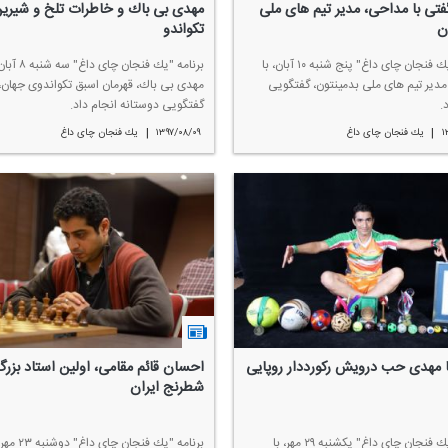
تی با مداحی، مدیر تیم های ملی
مهدی بی باك و خاطرات تلخ و شیری
ن
تكواندو
برنامه "یك فنجان چای داغ" پنج شنبه ۱۰ آبان، با
برنامه "یك فنجان چای داغ
دیر تیم های ملی بدمینتون، گفتگویی
مهدی بی باك، قهرمان اسبق تكواندوی جهان،
.
گفتگویی دوستانه انجام داد.
|
|
۱
یك فنجان چای داغ
۱۳۹۷/۰۸/۰۹
یك فنجان چای داغ
ا مهدی حب درویش ركورددار روپایی
احسان قائم مقامی، اولین استاد بزر
شطرنج ایران
برنامه "یك فنجان چای داغ" یكشنبه ۲۹ مهر، با
برنامه "یك فنجان