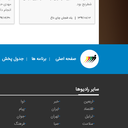
شطرنج بود.
مهدی حب
انجام داد
|
۱۳۹۷/۰۸/۰۲
یك فنجان چای داغ
۹۷/۰۷/۳۰
صفحه اصلی
برنامه ها
جدول پخش
سایر رادیوها
اربعین
خبر
آوا
اقتصاد
ايران
پیام
ترتیل
تهران
جوان
سلامت
صبا
فرهنگ