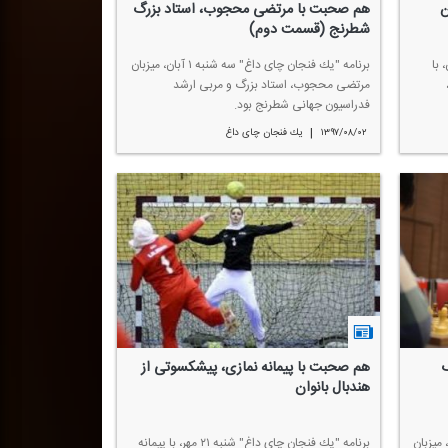
ن
هم صحبت با مرتضی محجوب، استاد بزرگ
شطرنج (قسمت دوم)
" سه شنبه ۸ آبان، با
برنامه "یك فنجان چای داغ" سه شنبه ۱ آبان، میزبان
مرتضی محجوب، استاد بزرگ و مربی ارشد
فدراسیون جهانی شطرنج بود.
|
۱۳۹۷/۰۸/۰۲
یك فنجان چای داغ
گ
هم صحبت با پیمانه نمازی، پیشكسوتی از
هندبال بانوان
 چای داغ" دوشنبه ۲۳ مهر، میزبان
برنامه "یك فنجان چای داغ" شنبه ۲۱ مهر، با پیمانه