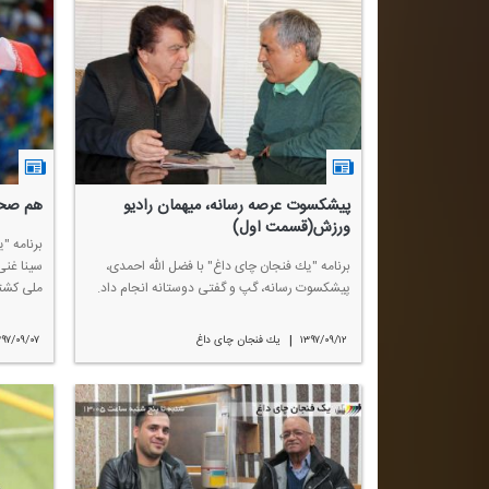
پیشكسوت عرصه رسانه، میهمان رادیو
هم صحبت
ورزش(قسمت اول)
برنامه "یك فنجان چای داغ" با فضل الله احمدی،
سینا غنی
پیشكسوت رسانه، گپ و گفتی دوستانه انجام داد.
ملی كشت
|
۱۳۹۷/۰۹/۱۲
یك فنجان چای داغ
۳۹۷/۰۹/۰۷