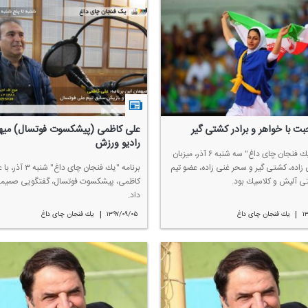
 با خواهر و برادر كشتی گیر
علی كاظمی (پیشكسوت فوتسال) میه
رادیو ورزش
برنامه "یك فنجان چای داغ" سه شنبه ۶ آذر، میزبان
 زاده، كشتی گیر و سحر غنی زاده، عضو تیم
برنامه "یك فنجان چای داغ" شنبه 
ی آلیش و كلاسیك بود.
كاظمی، پیشكسوت فوتسال، گفتگویی صمیمی
داد.
|
|
۱
یك فنجان چای داغ
۱۳۹۷/۰۹/۰۵
یك فنجان چای داغ