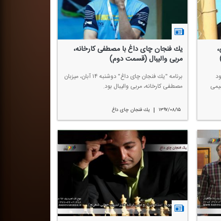
،
یك فنجان چای داغ با مصطفی كارخانه،
مربی والیبال (قسمت دوم)
ود
برنامه "یك فنجان چای داغ" دوشنبه ۱۴ آبان، میزبان
یمی
مصطفی كارخانه، مربی والیبال بود.
|
۱۳۹۷/۰۸/۱۵
یك فنجان چای داغ