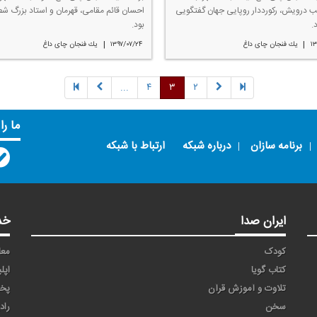
 درویش، ركورددار روپایی جهان گفتگویی
احسان قائم مقامی، قهرمان و استاد بزرگ ش
.
بود.
|
|
۱۳
یك فنجان چای داغ
۱۳۹۷/۰۷/۲۴
یك فنجان چای داغ
...
۴
۳
۲
ما را
برنامه سازان
درباره شبکه
ارتباط با شبکه
ایران صدا
خد
کودک
معا
کتاب گویا
اپل
تلاوت و آموزش قرآن
پخ
سخن
راد